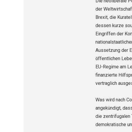
Die neoliberale P
der Weltwirtschaf
Brexit, die Kurate
dessen kurze souv
Eingriffen der Ko
nationalstaatlich
Aussetzung der E
öffentlichen Lebe
EU-Regime am Leb
finanzierte Hilfs
vertraglich ausg
Was wird nach Cor
angekündigt, das
die zentrifugalen
demokratische un