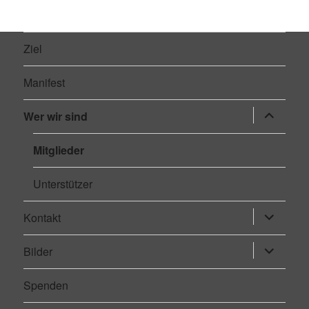
Ziel
Manifest
Wer wir sind
Untermen
öffnen
Mitglieder
Unterstützer
Kontakt
Untermen
öffnen
Bilder
Untermen
öffnen
Spenden