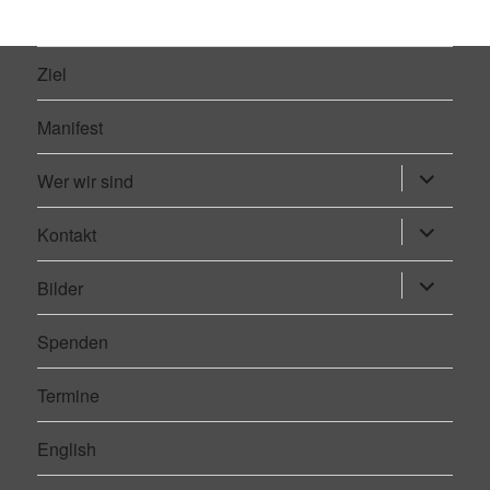
Ziel
Manifest
Wer wir sind
Untermen
öffnen
Kontakt
Untermen
öffnen
Bilder
Untermen
öffnen
Spenden
Termine
English