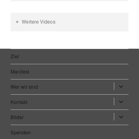
Weitere Videos
Ziel
Manifest
Wer wir sind
Untermen
öffnen
Kontakt
Untermen
öffnen
Bilder
Untermen
öffnen
Spenden