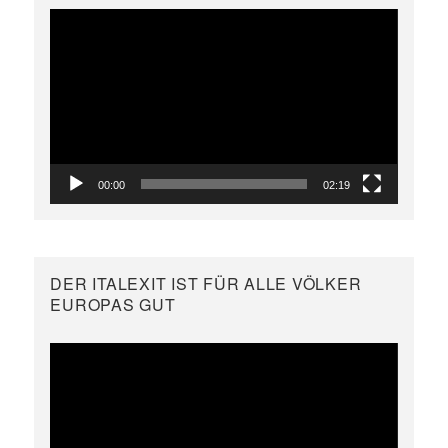
Video-
Player
00:00
02:19
DER ITALEXIT IST FÜR ALLE VÖLKER
EUROPAS GUT
Video-
Player