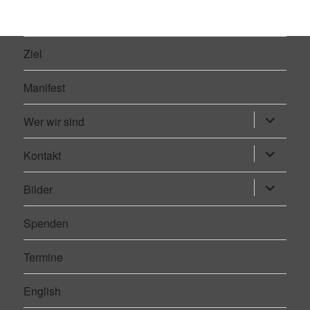
Ziel
Manifest
Wer wir sind
Untermen
öffnen
Kontakt
Untermen
öffnen
Bilder
Untermen
öffnen
Spenden
Termine
English