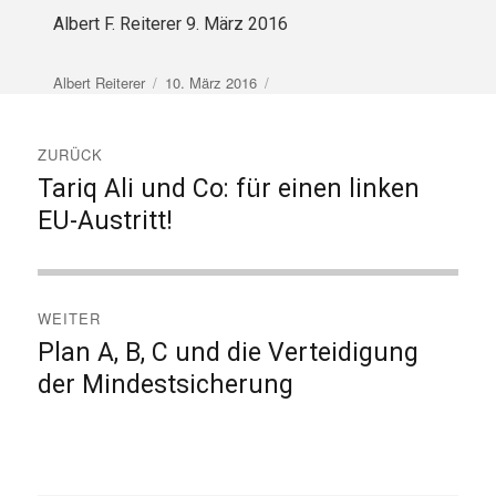
Albert F. Reiterer 9. März 2016
Autor
Veröffentlicht
Albert Reiterer
10. März 2016
am
Beitragsnavigation
ZURÜCK
Tariq Ali und Co: für einen linken
Vorheriger
Beitrag:
EU-Austritt!
WEITER
Plan A, B, C und die Verteidigung
Nächster
Beitrag:
der Mindestsicherung