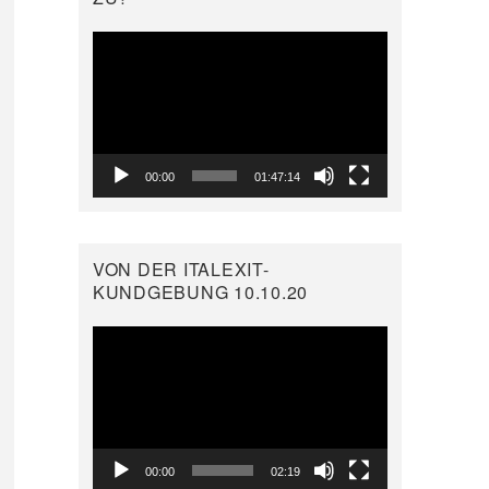
Video-
Player
00:00
01:47:14
VON DER ITALEXIT-
KUNDGEBUNG 10.10.20
Video-
Player
00:00
02:19