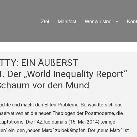
Ziel
Manifest
Wer wir sind
Kont
TTY: EIN ÄUßERST
er „World Inequality Report“
 Schaum vor den Mund
achte und macht den Eliten Probleme. So wandte sich das
nservativen an die neuen Theologen der Postmoderne, die
ptstroms. Die FAZ lud damals (15. Mai 2014) „einige
n“ ein, den „neuen Marx“ zu bekämpfen. Der „neue Marx“ ist