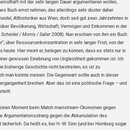
 ernsthaft mit der sehr langen Dauer argumentieren wollen,
eues Buch ernst nehmen, das allerdings sehr düster daher
heidel
, Althis­toriker aus Wien, doch seit gut zwei Jahrzehnten in
t über Bevölkerung, Wirtschaft, Vermögen und Einkommen in der
.
Scheidel / Morris / Saller
2008). Nun erschien von ihm ein Buch
r“, über Ressourcenkonzentration in sehr langer Frist, von der
s heute. Hier meint er, belegen zu können, dass es stets nur in
einer gewissen Einebnung von Ungleichheit gekommen ist. Ich
e bisherige Geschichte nicht bestreiten, es ist zu
och man könnte meinen: Die Gegenwart sollte auch in dieser
Vergangenheit brechen. Aber das ist eine politische Frage – und
tellt.
r einen Moment beim Match
mainstream
-Ökonomen gegen
ite Argumentationsstrang gegen die Akkumulation des
t lächerlich. Da heißt es, bei H.-W. Sinn (und bei Homburg sogar