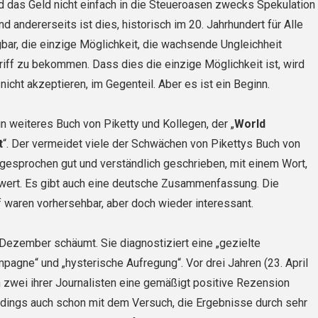
und das Geld nicht einfach in die Steueroasen zwecks Spekulation
nd andererseits ist dies, historisch im 20. Jahrhundert für Alle
bar, die einzige Möglichkeit, die wachsende Ungleichheit
riff zu bekommen. Dass dies die einzige Möglichkeit ist, wird
nicht akzeptieren, im Gegenteil. Aber es ist ein Beginn.
in weiteres Buch von Piketty und Kollegen, der „
World
t
“. Der vermeidet viele der Schwächen von Pikettys Buch von
sgespro­chen gut und verständlich geschrieben, mit einem Wort,
swert. Es gibt auch eine deutsche Zusammenfassung. Die
 waren vorhersehbar, aber doch wieder interessant.
Dezember schäumt. Sie diagnostiziert eine „gezielte
gne“ und „hysterische Aufregung“. Vor drei Jahren (23. April
 zwei ihrer Journalisten eine gemäßigt positive Rezension
rdings auch schon mit dem Versuch, die Ergebnisse durch sehr