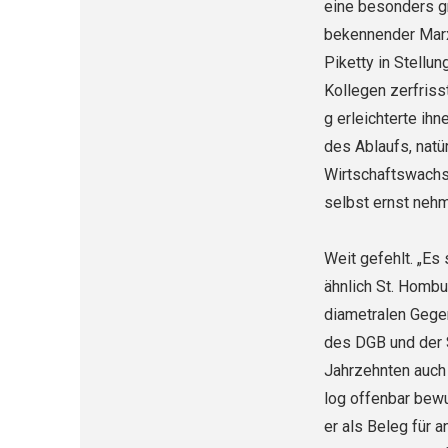
eine besonders gr
bekennender Mar
Piketty in Stellun
Kollegen zerfrisst
g erleichterte ih
des Ablaufs, natür
Wirtschaftswachs
selbst ernst neh
Weit gefehlt. „Es
ähnlich St. Hombu
diametralen Gege
des DGB und der S
Jahrzehnten auch 
log offenbar bewu
er als Beleg für 