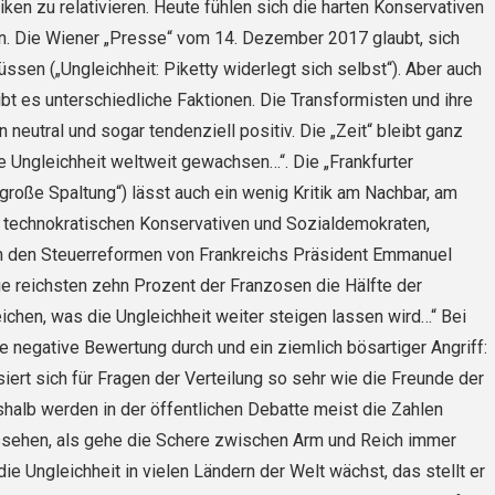
iken zu relativieren. Heute fühlen sich die harten Konservativen
n. Die Wiener „Presse“ vom 14. Dezember 2017 glaubt, sich
ssen („Ungleichheit: Piketty widerlegt sich selbst“). Aber auch
ibt es unterschiedliche Faktionen. Die Transformisten und ihre
neutral und sogar tendenziell positiv. Die „Zeit“ bleibt ganz
ale Ungleichheit weltweit gewachsen…“. Die „Frankfurter
große Spaltung“) lässt auch ein wenig Kritik am Nachbar, am
 technokratischen Konserva­tiven und Sozialdemokraten,
n den Steuerreformen von Frankreichs Prä­sident Emmanuel
e reichsten zehn Prozent der Franzosen die Hälfte der
eichen, was die Ungleichheit weiter steigen lassen wird…“ Bei
 negative Bewertung durch und ein ziemlich bösartiger Angriff:
siert sich für Fragen der Verteilung so sehr wie die Freunde der
halb wer­den in der öffentlichen Debatte meist die Zahlen
ussehen, als gehe die Schere zwischen Arm und Reich immer
die Ungleichheit in vielen Ländern der Welt wächst, das stellt er