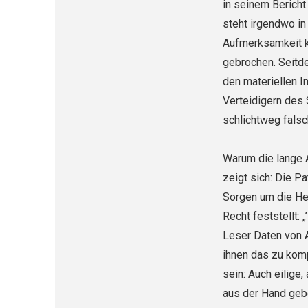
in seinem Bericht
steht irgendwo in
Aufmerksamkeit kä
gebro­chen. Seitd
den materiellen I
Verteidigern des S
schlichtweg falsc
Warum die lange 
zeigt sich: Die P
Sorgen um die Heg
Recht feststellt: 
Leser Daten von 
ihnen das zu kom
sein: Auch eilige,
aus der Hand gebe