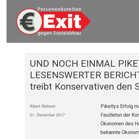
Euro Exit
Euro Exit
UND NOCH EINMAL PIKE
LESENSWERTER BERICHT. D
treibt Konservativen den
Autor
Albert Reiterer
Pikettys Erfolg m
Veröffentlicht
21. Dezember 2017
Feuilleton der Ko
am
Ökonomen des Hau
bekannte Ökonome