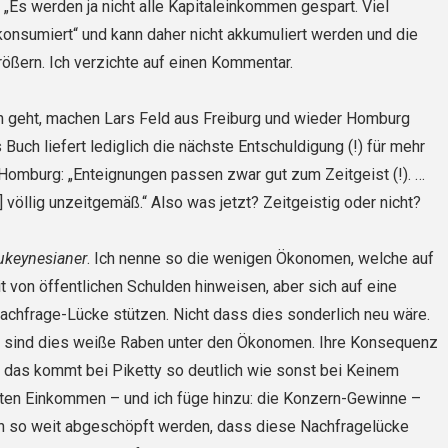
: „Es werden ja nicht alle Kapitaleinkommen gespart. Viel
onsumiert“ und kann daher nicht akkumuliert werden und die
rößern. Ich verzichte auf einen Kommentar.
h geht, machen Lars Feld aus Freiburg und wieder Homburg
ys Buch liefert lediglich die nächste Entschuldigung (!) für mehr
 Hom­burg: „Enteignungen passen zwar gut zum Zeitgeist (!). …
] völlig unzeitge­mäß.“ Also was jetzt? Zeitgeistig oder nicht?
ukeynesianer
. Ich nenne so die wenigen Ökonomen, welche auf
it von öffentlichen Schulden hinweisen, aber sich auf eine
chfrage-Lücke stützen. Nicht dass dies sonderlich neu wäre.
 sind dies weiße Raben unter den Ökonomen. Ihre Konsequenz
d das kommt bei Piketty so deutlich wie sonst bei Keinem
sten Einkommen – und ich füge hinzu: die Konzern-Gewinne –
h so weit abgeschöpft werden, dass diese Nachfragelücke