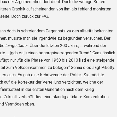
bau der Argumentation dort dient. Doch die wenige Seiten
eiteren Graphik aufscheinenden von ihm als fehlend monierten
iseite. Doch zurück zur FAZ.
enn doch in schreiendem Gegensatz zu den allseits bekannten
ehen, musste man sie irgendwie zu begründen versuchen. Der
die
Lange Dauer
. Über die letzten 200 Jahre, … während der
rte … [gab es] keinen besorgniserregenden Trend:“ Ganz ähnlich
ufügt, nur „für die Phase von 1950 bis 2010 [ist] eine steigende
ital zum Volkseinkommen zu belegen.“ Genau dies sagt Piketty.
 es auch: Es gab eine Kehrtwende der Politik. Sie möchte
h auf die Korrektur der Verteilung verzichten, welche der
fahrtsstaat in der ersten Generation nach dem Krieg
die Zukunft verheißt dies eine ständig stärkere Konzentration
nd Vermögen oben.