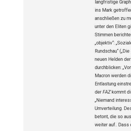
langfristige Graph
ins Mark getroffe
anschließen zu mü
unter den Eliten g
Stimmen berichten 
„objektiv“: „Sozi
Rundschau“ („Die 
neuen Helden der
durchblicken: „Vo
Macron werden di
Entlastung einstr
der
FAZ
kommt die
„Niemand interes­
Umverteilung. Des
betont, die so a
weiter auf.. Dass 