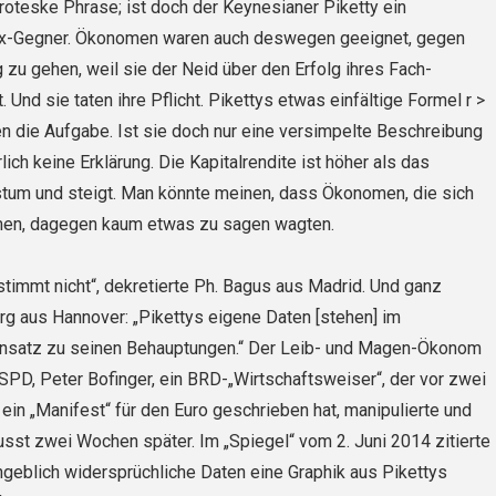
oteske Phrase; ist doch der Keynesianer Piketty ein
x-Gegner. Ökonomen waren auch deswegen geeignet, gegen
g zu gehen, weil sie der Neid über den Erfolg ihres Fach-
. Und sie taten ihre Pflicht. Pikettys etwas einfältige Formel r >
nen die Auf­gabe. Ist sie doch nur eine versimpelte Beschreibung
lich keine Erklärung. Die Kapitalrendite ist höher als das
tum und steigt. Man könnte meinen, dass Ökonomen, die sich
men, dagegen kaum etwas zu sagen wagten.
 stimmt nicht“, dekretierte Ph. Bagus aus Madrid. Und ganz
rg aus Hannover: „Pikettys eigene Daten [stehen] im
nsatz zu seinen Behauptungen.“ Der Leib- und Magen-Ökonom
PD, Peter Bofinger, ein BRD-„Wirtschaftsweiser“, der vor zwei
ein „Manifest“ für den Euro geschrieben hat, manipulierte und
sst zwei Wochen später. Im „Spiegel“ vom 2. Juni 2014 zitierte
angeblich widersprüchliche Daten eine Graphik aus Pikettys