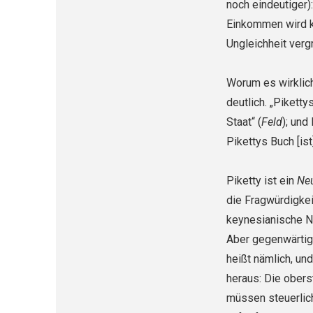
noch eindeutiger)
Einkommen wird k
Ungleichheit verg
Worum es wirklic
deutlich. „Pi­kett
Staat“ (
Feld
); und
Pikettys Buch [ist
Piketty ist ein
Ne
die Fragwür­digke
keynesianische Na
Aber gegenwärtig
heißt nämlich, un
heraus: Die ober
müssen steuerlic