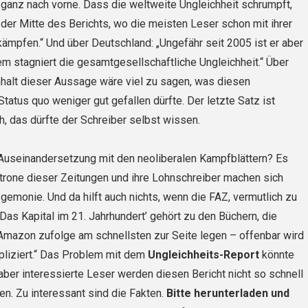
 ganz nach vorne. Dass die weltweite Ungleichheit schrumpft,
 der Mitte des Berichts, wo die meisten Leser schon mit ihrer
mpfen.“ Und über Deutschland: „Ungefähr seit 2005 ist er aber
em stagniert die gesamtgesellschaftliche Ungleichheit.“ Über
nhalt dieser Aussage wäre viel zu sagen, was diesen
tatus quo weniger gut gefallen dürfte. Der letzte Satz ist
h, das dürfte der Schreiber selbst wissen.
Auseinandersetzung mit den neoliberalen Kampfblättern? Es
atrone dieser Zeitungen und ihre Lohnschreiber machen sich
emonie. Und da hilft auch nichts, wenn die FAZ, vermutlich zu
„’Das Kapital im 21. Jahrhundert’ gehört zu den Büchern, die
Amazon zufolge am schnellsten zur Seite legen – offenbar wird
pliziert.“ Das Problem mit dem
Ungleichheits-Report
könnte
 aber interessierte Leser werden diesen Bericht nicht so schnell
n. Zu interessant sind die Fakten.
Bitte herunterladen und