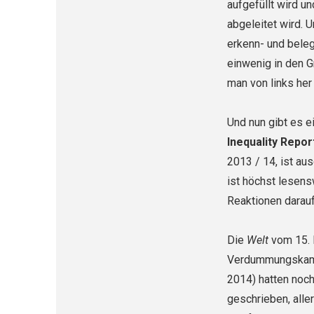
aufge­füllt wird 
abgeleitet wird. U
erkenn- und beleg
einwenig in den G
man von links her 
Und nun gibt es e
Inequality Re­por
2013 / 14, ist au
ist höchst lesen
Reaktionen darauf
Die
Welt
vom 15. 
Verdummungskampa­
2014) hatten noch
geschrieben, alle