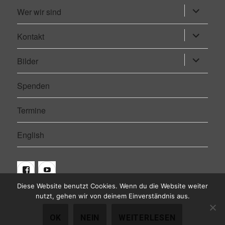
Wer wir sind
Untermen
öffnen
Kontakt
Untermen
öffnen
Bilder
Untermen
öffnen
Spenden
Termine
English
Facebook
Youtube
Diese Website benutzt Cookies. Wenn du die Website weiter
nutzt, gehen wir von deinem Einverständnis aus.
Euro Exit
© 2015 -
OK
NEIN
WEITERLESEN
2026