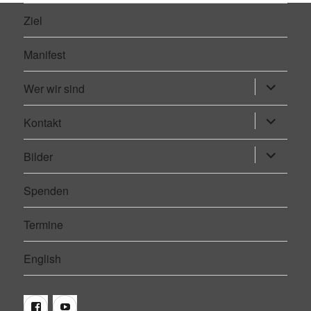
Ziel
Manifest
Wer wir sind
Untermen
öffnen
Kontakt
Untermen
öffnen
Bilder
Untermen
öffnen
Spenden
Termine
English
Facebook
Youtube