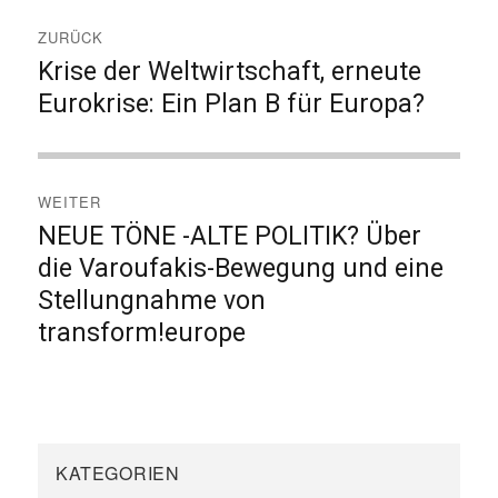
Beitragsnavigation
ZURÜCK
Krise der Weltwirtschaft, erneute
Vorheriger
Beitrag:
Eurokrise: Ein Plan B für Europa?
WEITER
NEUE TÖNE -ALTE POLITIK? Über
Nächster
Beitrag:
die Varoufakis-Bewegung und eine
Stellungnahme von
transform!europe
KATEGORIEN