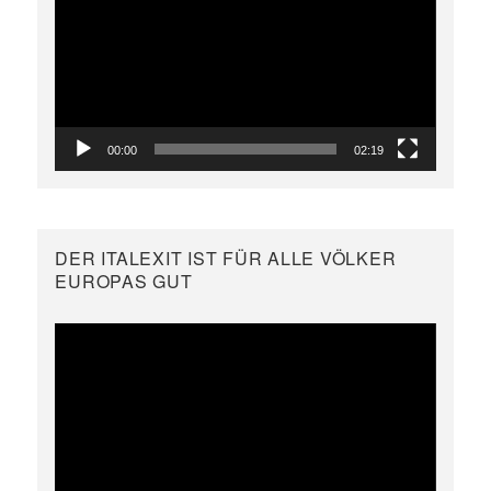
Player
00:00
02:19
DER ITALEXIT IST FÜR ALLE VÖLKER
EUROPAS GUT
Video-
Player