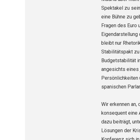
Spektakel zu sein
eine Bühne zu geb
Fragen des Euro u
Eigendarstellung 
bleibt nur Rhetori
Stabilitätspakt z
Budgetstabilität 
angesichts eines 
Persönlichkeiten 
spanischen Parla
Wir erkennen an, 
konsequent eine A
dazu beiträgt, un
Lösungen der Kris
Konferenz sich in 