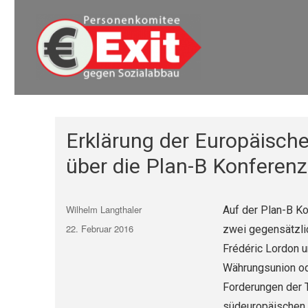
Euro Exit
Euro Exit
Erklärung der Europäisch
über die Plan-B Konferenz
Autor
Wilhelm Langthaler
Auf der Plan-B Ko
Veröffentlicht
22. Februar 2016
zwei gegensätzlic
am
Frédéric Lordon u
Währungsunion ode
Forderungen der T
südeuropäischen P