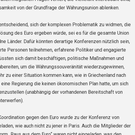
samkeit von der Grundfrage der Währungsunion ablenken.
entscheidend, sich der komplexen Problematik zu widmen, die
flösung des Euro ergeben würde, sei es für die gesamte Union
elne Länder. Dafür könnten derartige Konferenzen nützlich sein,
rte Personen teilnehmen, erfahrene Politiker und engagierte
ssten sich damit beschäftigen, politische Maßnahmen und
ubereiten, um die Währungssouveränität wiederzugewinnen,
r zu einer Situation kommen kann, wie in Griechenland nach
eine Regierung die keinen ökonomischen Plan hatte, um sich
enzustellen (unabhängig der vorhandenen Bereitschaft von
nterwerfen).
Koordination gegen den Euro wurde zu der Konferenz von
laden, wie auch nicht zu jener in Paris. Auch die Mitglieder der
form „Raus aus dem Euro“ waren nicht eingeladen, was den