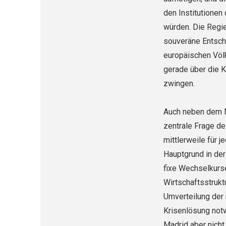
den Institutionen
würden. Die Regie
souveräne Entsche
europäischen Völk
gerade über die K
zwingen.
Auch neben dem Ma
zentrale Frage de
mittlerweile für j
Hauptgrund in der
fixe Wechselkurs
Wirtschaftsstruktu
Umverteilung der
Krisenlösung notw
Madrid aber nicht