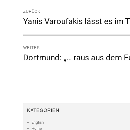
Beitragsnavigation
ZURÜCK
Vorheriger
Yanis Varoufakis lässt es im 
Beitrag:
WEITER
Nächster
Dortmund: „… raus aus dem E
Beitrag:
KATEGORIEN
English
Home