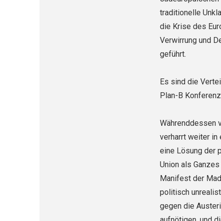
traditionelle Unkl
die Krise des Eur
Verwirrung und De
geführt.
Es sind die Vertei
Plan-B Konferenz 
Währenddessen ve
verharrt weiter i
eine Lösung der p
Union als Ganzes 
Manifest der Madr
politisch unreali
gegen die Austeri
aufnötigen, und d