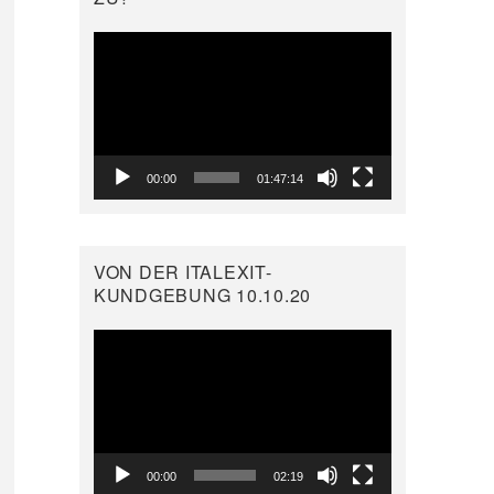
Video-
Player
00:00
01:47:14
VON DER ITALEXIT-
KUNDGEBUNG 10.10.20
Video-
Player
00:00
02:19