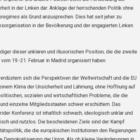
arheit in der Linken dar: Anklage der herrschenden Politik ohne
oregimes als Grund anzusprechen. Dies hat seit jeher zu
sorganisation in der Bevölkerung und der engagierten Linken
diger dieser unklaren und illusorischen Position, die die zweite
vom 19.-21. Februar in Madrid organisiert haben.
rdüstern sich die Perspektiven der Weltwirtschaft und die EU
n einem Klima der Unsicherheit und Lähmung, ohne Hoffnung auf
olitischen, sozialen und wirtschaftlichen Probleme, die die
und einzelne Mitgliedsstaaten schwer erschüttern. Das
ider Konferenz ist inhaltlich schwach, ideologisch unklar und
stisch und nutzlos. Die bescheidenen Ziele sind der Kampf
tätspolitik, die die europäischen Institutionen den Regierungen
ie Demokratisierung der Union. Als ob kleine Veränderungen in