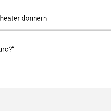
Theater donnern
uro?“