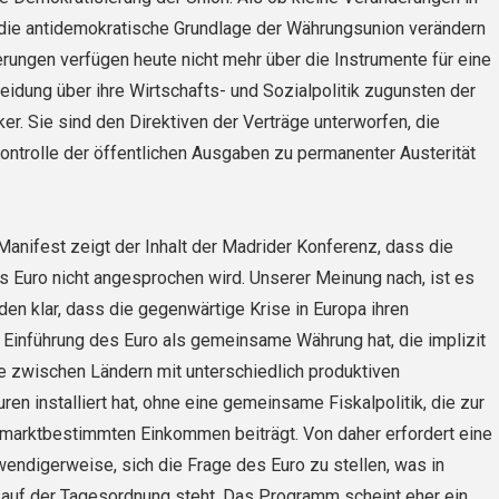
 die antidemokratische Grundlage der Währungsunion verändern
rungen verfügen heute nicht mehr über die Instrumente für eine
idung über ihre Wirtschafts- und Sozialpolitik zugunsten der
er. Sie sind den Direktiven der Verträge unterworfen, die
ontrolle der öffentlichen Ausgaben zu permanenter Austerität
nifest zeigt der Inhalt der Madrider Konferenz, dass die
s Euro nicht angesprochen wird. Unserer Meinung nach, ist es
eden klar, dass die gegenwärtige Krise in Europa ihren
 Einführung des Euro als gemeinsame Währung hat, die implizit
e zwischen Ländern mit unterschiedlich produktiven
ren installiert hat, ohne eine gemeinsame Fiskalpolitik, die zur
 marktbestimmten Einkommen beiträgt. Von daher erfordert eine
endigerweise, sich die Frage des Euro zu stellen, was in
 auf der Tagesordnung steht. Das Programm scheint eher ein