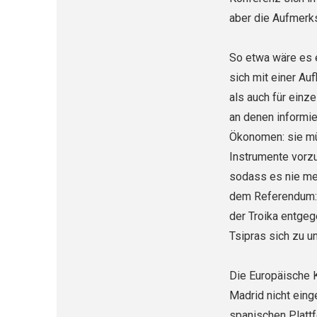
aber die Aufmerk
So etwa wäre es 
sich mit einer Au
als auch für einz
an denen informie
Ökonomen: sie mü
Instrumente vorz
sodass es nie meh
dem Referendum: 
der Troika entgeg
Tsipras sich zu u
Die Europäische 
Madrid nicht einge
spanischen Platt