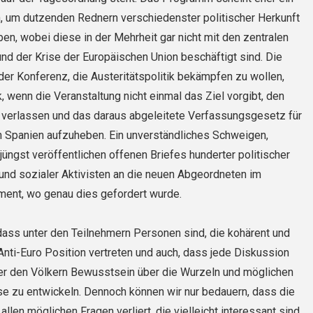
, um dutzenden Rednern verschiedenster politischer Herkunft
en, wobei diese in der Mehrheit gar nicht mit den zentralen
nd der Krise der Europäischen Union beschäftigt sind. Die
der Konferenz, die Austeritätspolitik bekämpfen zu wollen,
k, wenn die Veranstaltung nicht einmal das Ziel vorgibt, den
u verlassen und das daraus abgeleitete Verfassungsgesetz für
in Spanien aufzuheben. Ein unverständliches Schweigen,
jüngst veröffentlichen offenen Briefes hunderter politischer
und sozialer Aktivisten an die neuen Abgeordneten im
ment, wo genau dies gefordert wurde.
dass unter den Teilnehmern Personen sind, die kohärent und
nti-Euro Position vertreten und auch, dass jede Diskussion
ter den Völkern Bewusstsein über die Wurzeln und möglichen
e zu entwickeln. Dennoch können wir nur bedauern, dass die
allen möglichen Fragen verliert, die vielleicht interessant sind,