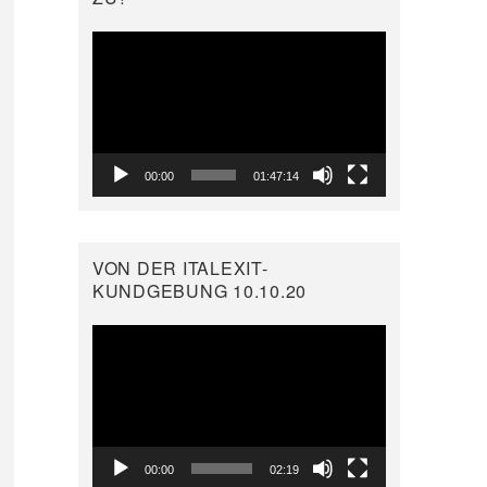
Video-
Player
00:00
01:47:14
VON DER ITALEXIT-
KUNDGEBUNG 10.10.20
Video-
Player
00:00
02:19