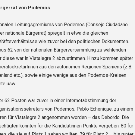
Bürgerrat von Podemos
ionalen Leitungsgremiums von Podemos (Consejo Ciudadano
er nationale Bürgerrat) spiegelt in etwa die gleichen
 Kräfteverhältnisse wie zuvor bei den politischen Dokumenten.
aus 62 von der nationalen Bürgerversammlung zu wählenden
er diese war in Vistalegre 2 abzustimmen. Hinzu kommen später
ralsekretärInnen aus den autonomen Regionen Spaniens (z.B.
enland etc.), sowie einige wenige aus den Podemos-Kreisen
rte usw.
er 62 Posten war zuvor in einer Internetabstimmung der
ganisationssekretärs von Podemos, Pablo Echenique, zu einem
ren für Vistalegre 2 angenommen worden – das Debordo. Die
htigten konnten für die Kandidatinnen Punkte vergeben: 80 für
en, die sie auf Platz 1 sehen wollten, 79 für Platz 2 … bis runter