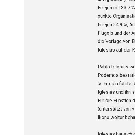
Errejón mit 33,7 %
punkto Organisati
Errejón 34,9 %, A
Flügels und der A
die Vorlage von Er
Iglesias auf der 
Pablo Iglesias wu
Podemos bestätigt
%. Errejón führte
Iglesias und ihn 
Für die Funktion 
(unterstützt von 
Ikone weiter beha
Iglesias hat sich