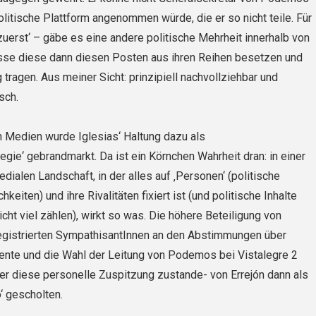
olitische Plattform angenommen würde, die er so nicht teile. Für
k zuerst‘ – gäbe es eine andere politische Mehrheit innerhalb von
e diese dann diesen Posten aus ihren Reihen besetzen und
 tragen. Aus meiner Sicht: prinzipiell nachvollziehbar und
sch.
 Medien wurde Iglesias‘ Haltung dazu als
egie‘ gebrandmarkt. Da ist ein Körnchen Wahrheit dran: in einer
dialen Landschaft, in der alles auf ‚Personen‘ (politische
keiten) und ihre Rivalitäten fixiert ist (und politische Inhalte
ht viel zählen), wirkt so was. Die höhere Beteiligung von
registrierten SympathisantInnen an den Abstimmungen über
ente und die Wahl der Leitung von Podemos bei Vistalegre 2
r diese personelle Zuspitzung zustande- von Errejón dann als
o‘ gescholten.