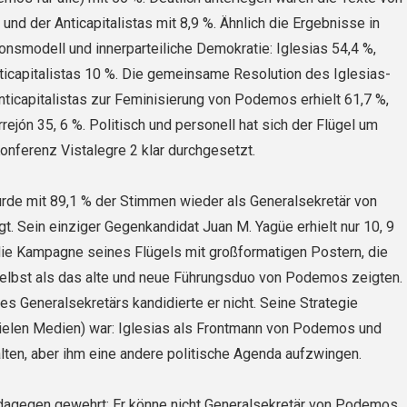
 und der Anticapitalistas mit 8,9 %. Ähnlich die Ergebnisse in
onsmodell und innerparteiliche Demokratie: Iglesias 54,4 %,
nticapitalistas 10 %. Die gemeinsame Resolution des Iglesias-
nticapitalistas zur Feminisierung von Podemos erhielt 61,7 %,
rejón 35, 6 %. Politisch und personell hat sich der Flügel um
Konferenz Vistalegre 2 klar durchgesetzt.
rde mit 89,1 % der Stimmen wieder als Generalsekretär von
. Sein einziger Gegenkandidat Juan M. Yagüe erhielt nur 10, 9
 die Kampagne seines Flügels mit großformatigen Postern, die
selbst als das alte und neue Führungsduo von Podemos zeigten.
des Generalsekretärs kandidierte er nicht. Seine Strategie
vielen Medien) war: Iglesias als Frontmann von Podemos und
lten, aber ihm eine andere politische Agenda aufzwingen.
 dagegen gewehrt: Er könne nicht Generalsekretär von Podemos