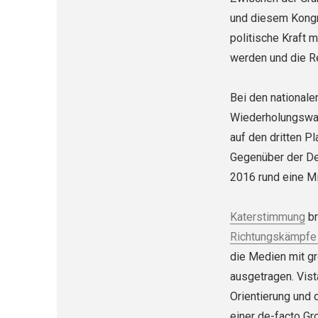
und diesem Kongr
politische Kraft m
werden und die R
Bei den national
Wiederholungswahl
auf den dritten P
Gegenüber der De
2016 rund eine Mi
Katerstimmung
br
Richtungskämpf
die Medien mit gr
ausgetragen. Vist
Orientierung und 
einer de-facto Gr