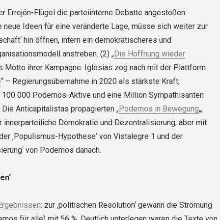
der Errejón-Flügel die parteiinterne Debatte angestoßen:
neue Ideen für eine veränderte Lage, müsse sich weiter zur
schaft‘ hin öffnen, intern ein demokratischeres und
anisationsmodell anstreben. (2) „
Die Hoffnung wieder
s Motto ihrer Kampagne. Iglesias zog nach mit der Plattform
e
“ – Regierungsübernahme in 2020 als stärkste Kraft,
, 100 000 Podemos-Aktive und eine Million Sympathisanten
 Die Anticapitalistas propagierten „
Podemos in Bewegung
„,
r innerparteiliche Demokratie und Dezentralisierung, aber mit
n der ‚Populismus-Hypothese‘ von Vistalegre 1 und der
sierung‘ von Podemos danach.
en‘
Ergebnissen
: zur ‚politischen Resolution‘ gewann die Strömung
mos für alle) mit 56 %. Deutlich unterlegen waren die Texte von