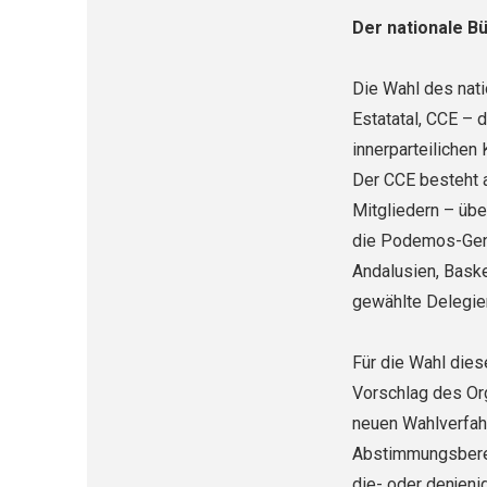
Der nationale 
Die Wahl des nat
Estatatal, CCE – d
innerparteilichen
Der CCE besteht 
Mitgliedern – üb
die Podemos-Gene
Andalusien, Bask
gewählte Delegie
Für die Wahl dies
Vorschlag des Or
neuen Wahlverfah
Abstimmungsberec
die- oder denjenig