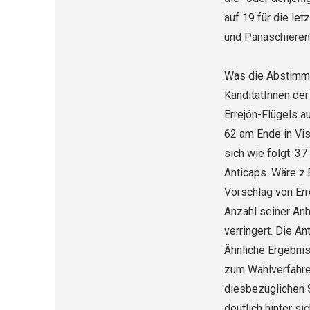
auf 19 für die le
und Panaschieren
Was die Abstimm
KanditatInnen der
Errejón-Flügels au
62 am Ende in Vis
sich wie folgt: 3
Anticaps. Wäre z.
Vorschlag von Er
Anzahl seiner An
verringert. Die A
Ähnliche Ergebni
zum Wahlverfahren
diesbezüglichen 
deutlich hinter sic