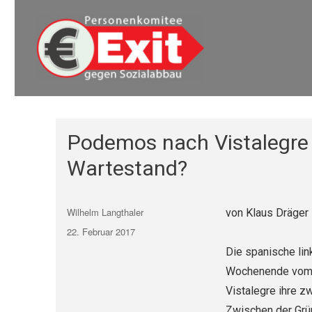
Euro Exit
Euro Exit
Podemos nach Vistalegre 
Wartestand?
Autor
Wilhelm Langthaler
von Klaus Dräger
Veröffentlicht
22. Februar 2017
am
Die spanische lin
Wochenende vom 1
Vistalegre ihre z
Zwischen der Grü