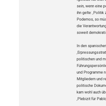
sein, wenn eine p
ihn gelte: ‚Politi
Podemos, so müss
die Verantwortung
soweit demokrati
In den spanischen
‚Erpressungsstrat
politischen und me
Führungspersönlich
und Programme nic
Mitgliedern und 
politische Dokum
kam wohl auch übe
‚Plebizit für Pabl