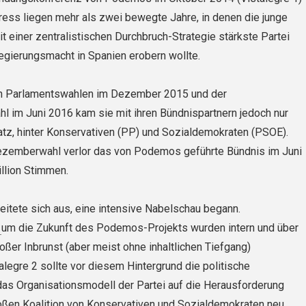
ess liegen mehr als zwei bewegte Jahre, in denen die junge
it einer zentralistischen Durchbruch-Strategie stärkste Partei
egierungsmacht in Spanien erobern wollte.
en Parlamentswahlen im Dezember 2015 und der
 im Juni 2016 kam sie mit ihren Bündnispartnern jedoch nur
latz, hinter Konservativen (PP) und Sozialdemokraten (PSOE).
zemberwahl verlor das von Podemos geführte Bündnis im Juni
llion Stimmen.
eitete sich aus, eine intensive Nabelschau begann.
e
um die Zukunft des Podemos-Projekts wurden intern und über
oßer Inbrunst (aber meist ohne inhaltlichen Tiefgang)
alegre 2 sollte vor diesem Hintergrund die politische
das Organisationsmodell der Partei auf die Herausforderung
oßen Koalition von Konservativen und Sozialdemokraten neu