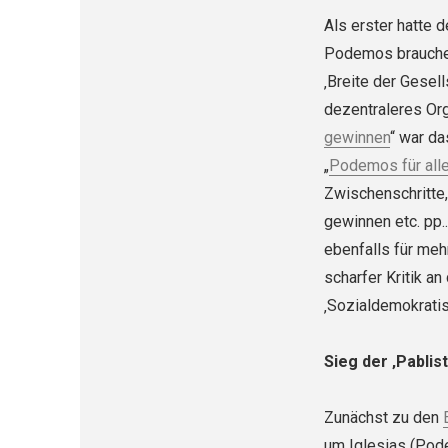
Als erster hatte 
Podemos brauche 
‚Breite der Gesell
dezentraleres Org
gewinnen
“ war da
„
Podemos für all
Zwischenschritte
gewinnen etc. pp..
ebenfalls für meh
scharfer Kritik a
‚Sozialdemokrati
Sieg der ‚Pablist
Zunächst zu den
um Iglesias (Pode