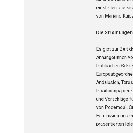
einstellen, die s
von Mariano Rajo
Die Strömungen
Es gibt zur Zeit 
AnhängerInnen vo
Politischen Sekret
Europaabgeordnet
Andalusien, Teres
Positionspapiere 
und Vorschläge fü
von Podemos), Org
Feminisierung der
präsentierten Igl