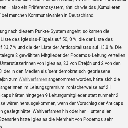
tzten – also ein Präferenzsystem, ähnlich wie das ‚Kumulieren
‘ bei manchen Kommunalwahlen in Deutschland.
ung nach diesem Punkte-System angeht, so kamen die
 Liste des Iglesias-Flügels auf 50, 8 %, die der Liste des
f 33,7 % und die der Liste der Anticapitalistas auf 13,8 %. Die
talegre 2 gewählten Mitglieder der Podemos-Leitung verteilen
7 UnterstützerInnen von Iglesias, 23 von Errejón und 2 von den
B. der in den Medien als ’sehr demokratisch‘ gepriesene
rejòn zum
Wahlverfahren
angenommen worden, hätte sich die
hängerInnen im Leitungsgremium ironischerweise auf 21
nticaps hätten hingegen 9 Leitungsmitglieder statt nunmehr 2.
sse wären herausgekommen, wenn der Vorschlag der Anticaps
 gesiegt hätte. Wahlverfahren hin oder her – unter allen
Szenarien hätte Iglesias die Mehrheit von Podemos sehr
h.