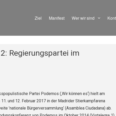
Ziel
Manifest
Wer wir sind
Kont
2: Regierungspartei im
kspopulistische Partei Podemos (‚Wir können es‘) hielt am
1. und 12. Februar 2017 in der Madrider Stierkampfarena
weite ’nationale Bürgerversammlung‘ (Asamblea Ciudadana) ab.
ndungskonferenz von Podemos im Oktober 2014 (Vistalegre 1)