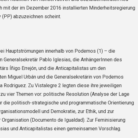
ich mit der im Dezember 2016 installierten Minderheitsregierung
y (PP) abzuzeichnen scheint.
drei Hauptströmungen innerhalb von Podemos (1) – die
n Generalsekretär Pablo Iglesias, die AnhängerInnen des
ärs Íñigo Errejón, und die Anticapitalistas um den
en Miguel Urbán und die Generalsekretärin von Podemos
a Rodriguez. Zu Vistalegre 2 legten diese ihre jeweiligen
zu vier Themen vor: politische Resolution (Analyse der Lage
r die politisch-strategische und programmatische Orientierung
anisationsmodell und Demokratie, zur Ethik, und zur
 Organisation (Documento de Igualdad). Zur Feminisierung
esias und Anticapitalistas einen gemeinsamen Vorschlag.