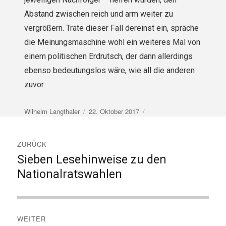
Abstand zwischen reich und arm weiter zu
vergrößern. Träte dieser Fall dereinst ein, spräche
die Meinungsmaschine wohl ein weiteres Mal von
einem politischen Erdrutsch, der dann allerdings
ebenso bedeutungslos wäre, wie all die anderen
zuvor.
Autor
Veröffentlicht
Wilhelm Langthaler
22. Oktober 2017
am
Beitragsnavigation
ZURÜCK
Sieben Lesehinweise zu den
Vorheriger
Beitrag:
Nationalratswahlen
WEITER