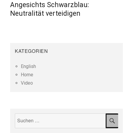
Angesichts Schwarzblau:
Nächster
Beitrag:
Neutralität verteidigen
KATEGORIEN
English
Home
Video
Suchen
SUCH
nach: