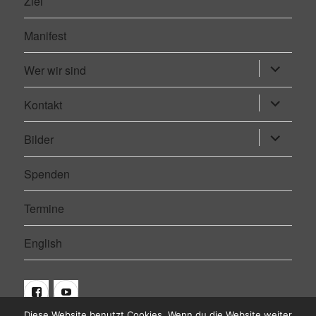
Ziel
Manifest
Wer wir sind
Untermen
öffnen
Kontakt
Untermen
öffnen
Bilder
Untermen
öffnen
Spenden
Termine
English
Facebook
Youtube
Diese Website benutzt Cookies. Wenn du die Website weiter