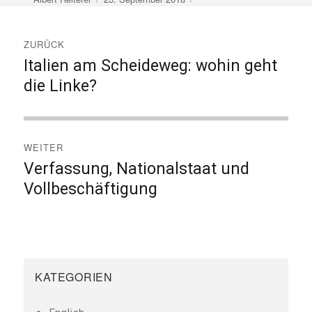
am
Beitragsnavigation
ZURÜCK
Italien am Scheideweg: wohin geht
Vorheriger
Beitrag:
die Linke?
WEITER
Verfassung, Nationalstaat und
Nächster
Beitrag:
Vollbeschäftigung
KATEGORIEN