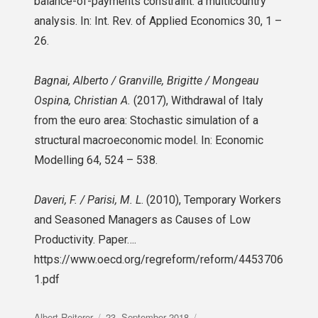
balance-of-payments constraint: a multicountry
analysis. In: Int. Rev. of Applied Economics 30, 1 –
26.
Bagnai, Alberto / Granville, Brigitte / Mongeau
Ospina, Christian A.
(2017), Withdrawal of Italy
from the euro area: Stochastic simulation of a
structural macroeconomic model. In: Economic
Modelling 64, 524 – 538.
Daveri, F. / Parisi, M. L
. (2010), Temporary Workers
and Seasoned Managers as Causes of Low
Productivity. Paper….
https://www.oecd.org/regreform/reform/4453706
1.pdf
Autor
Veröffentlicht
Albert Reiterer
23. September 2018