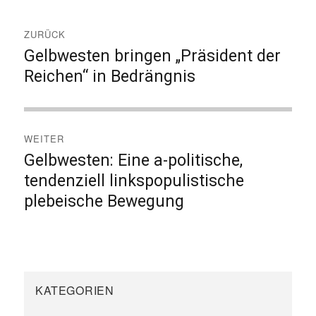
am
Beitragsnavigation
ZURÜCK
Gelbwesten bringen „Präsident der
Vorheriger
Beitrag:
Reichen“ in Bedrängnis
WEITER
Gelbwesten: Eine a-politische,
Nächster
Beitrag:
tendenziell linkspopulistische
plebeische Bewegung
KATEGORIEN