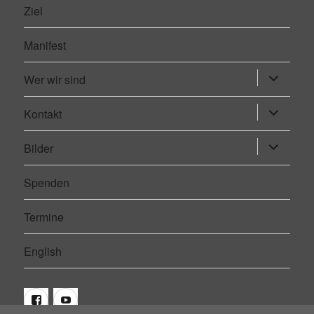
Ziel
Manifest
Wer wir sind
Untermen
öffnen
Kontakt
Untermen
öffnen
Bilder
Untermen
öffnen
Spenden
Termine
English
Facebook
Youtube