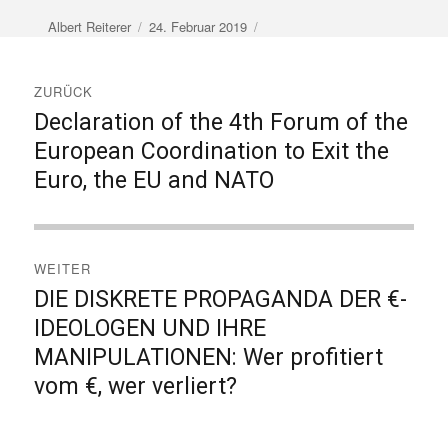
Autor
Veröffentlicht
Albert Reiterer
24. Februar 2019
am
Beitragsnavigation
ZURÜCK
Declaration of the 4th Forum of the
Vorheriger
Beitrag:
European Coordination to Exit the
Euro, the EU and NATO
WEITER
DIE DISKRETE PROPAGANDA DER €-
Nächster
Beitrag:
IDEOLOGEN UND IHRE
MANIPULATIONEN: Wer profitiert
vom €, wer verliert?