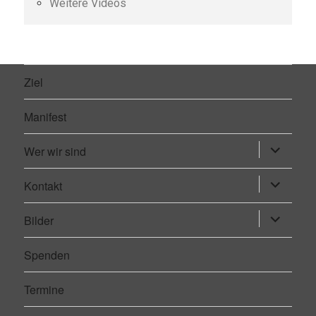
Weitere Videos
Ziel
Manifest
Wer wir sind
Untermen
öffnen
Kontakt
Untermen
öffnen
Bilder
Untermen
öffnen
Spenden
Termine