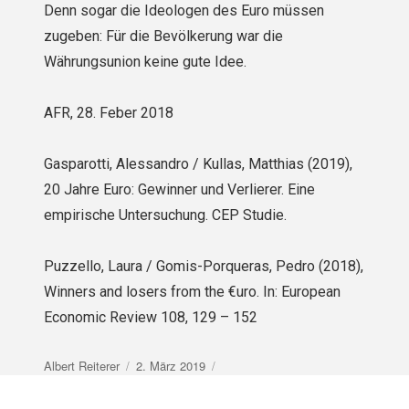
Denn sogar die Ideologen des Euro müssen
zugeben: Für die Bevölkerung war die
Währungsunion keine gute Idee.
AFR, 28. Feber 2018
Gasparotti, Alessandro / Kullas, Matthias (2019),
20 Jahre Euro: Gewinner und Verlierer. Eine
empirische Untersuchung. CEP Studie.
Puzzello, Laura / Gomis-Porqueras, Pedro (2018),
Winners and losers from the €uro. In: European
Economic Review 108, 129 – 152
Autor
Veröffentlicht
Albert Reiterer
2. März 2019
am
Beitragsnavigation