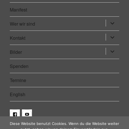
Manifest
Wer wir sind
Untermen
öffnen
Kontakt
Untermen
öffnen
Bilder
Untermen
öffnen
Spenden
Termine
English
Facebook
Youtube
Diese Website benutzt Cookies. Wenn du die Website weiter