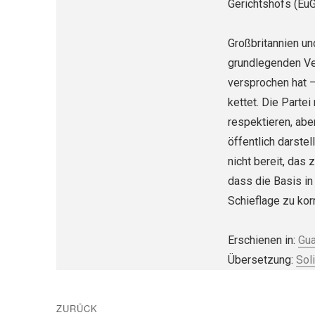
Gerichtshofs (Eu
Großbritannien un
grundlegenden Ve
versprochen hat –
kettet. Die Parte
respektieren, abe
öffentlich darstel
nicht bereit, das 
dass die Basis in 
Schieflage zu kor
Erschienen in:
Gua
Übersetzung:
Sol
Beitragsnavigation
ZURÜCK