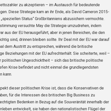
Nettozahler zu akzeptieren – im Austausch für bedeutende
en. Diese Strategie kam an ihr Ende, als David Cameron 2015-
 „speziellen Status“ Großbritanniens abzusichern vermochte.
stimmung versuchte May die Strategie umzudrehen, indem
ar aus der EU herausgeführt, aber in jenen Bereichen, die den
htig sind, drinnen bleiben sollte. Ihr Deal mit der EU war darauf
mal dem Austritt zu entsprechen, während die britische
e Beziehungen mit der EU aufrechterhält. Sie scheiterte, weil –
r politischen Ungeschicktheit – sich das britische politische
iefen Krise befindet und nicht einmal die grundlegendsten
n kann.
pekt dieser politischen Krise ist, dass die Konservativen de
aben, für die Interessen des britischen Big Business zu
echtigten Bedenken in Bezug auf die Souveränität innerhalb der
nleben entwickelt, sie haben den nationalistischen Flügel der