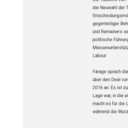
am
die Neuwahl der T
Entscheidungsmögl
gegenteiliger Be
und Remainers se
politische Führun
Massenunterstützu
Labour.
Farage sprach die
über den Deal vo
2016 an. Es ist z
Lage war, in die 
macht es für die 
während die Wurze