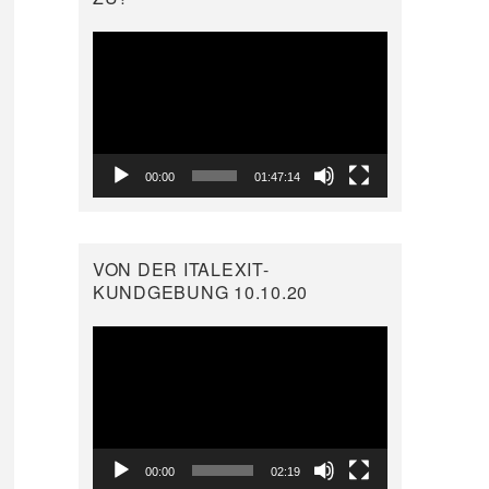
Video-
Player
00:00
01:47:14
VON DER ITALEXIT-
KUNDGEBUNG 10.10.20
Video-
Player
00:00
02:19