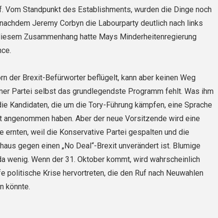
ff. Vom Standpunkt des Establishments, wurden die Dinge noch
 nachdem Jeremy Corbyn die Labourparty deutlich nach links
 diesem Zusammenhang hatte Mays Minderheitenregierung
nce.
rn der Brexit-Befürworter beflügelt, kann aber keinen Weg
iner Partei selbst das grundlegendste Programm fehlt. Was ihm
 die Kandidaten, die um die Tory-Führung kämpfen, eine Sprache
xit angenommen haben. Aber der neue Vorsitzende wird eine
 ernten, weil die Konservative Partei gespalten und die
haus gegen einen „No Deal“-Brexit unverändert ist. Blumige
da wenig. Wenn der 31. Oktober kommt, wird wahrscheinlich
fe politische Krise hervortreten, die den Ruf nach Neuwahlen
n könnte.