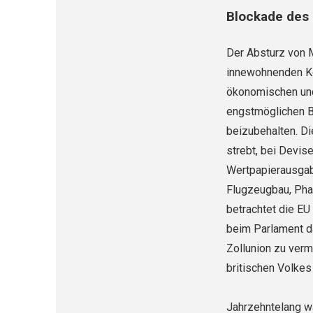
Blockade des 
Der Absturz von M
innewohnenden Kom
ökonomischen und 
engstmöglichen B
beizubehalten. Di
strebt, bei Devis
Wertpapierausgabe
Flugzeugbau, Pha
betrachtet die EU 
beim Parlament da
Zollunion zu ver
britischen Volkes
Jahrzehntelang wa