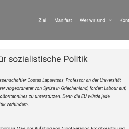
Ziel
Manifest
Wer wir sind
Kont
r sozialistische Politik
ssenschaftler Costas Lapavitsas, Professor an der Universität
er Abgeordneter von Syriza in Griechenland, fordert Labour auf,
roßbritannines zu unterstützen. Denn die EU würde jede
itik verhindern.
 Theresa May, der Aufstieg von Nigel Farages Brexit-Partei und