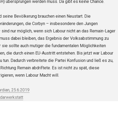
GH) übersprungen werden muss. Da gibt es keine Chance.
d seine Bevölkerung brauchen einen Neustart. Die
ränderungen, die Corbyn – insbesondere den Jungen
 sind nur möglich, wenn sich Labour nicht an das Remain-Lager
i muss dabei bleiben, das Ergebnis der Volksabstimmung zu
r sie sollte auch mutiger die fundamentalen Möglichkeiten
len, die durch einen EU-Austritt entstehen. Bis jetzt war Labour
zu tun. Dadurch verbreitete die Partei Konfusion und ließ es zu,
Richtung Remain abdriftete. Es ist nicht zu spät, diese
rigieren, wenn Labour Macht will.
rdian, 25.6.2019
idarwerkstatt