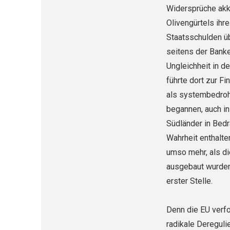
Widersprüche akku
Olivengürtels ihr
Staatsschulden üb
seitens der Banke
Ungleichheit in d
führte dort zur 
als systembedrohl
begannen, auch in
Südländer in Bedr
Wahrheit enthalte
umso mehr, als d
ausgebaut wurden:
erster Stelle.
Denn die EU verfo
radikale Dereguli