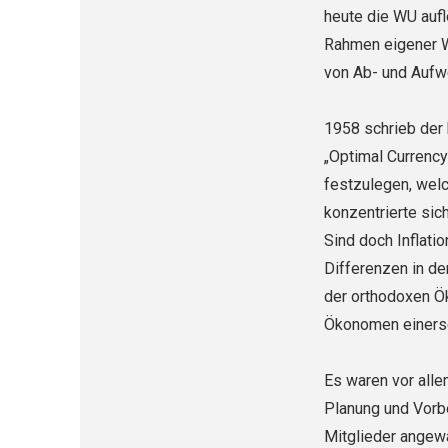
heute die WU aufl
Rahmen eigener W
von Ab- und Aufw
1958 schrieb der
„Optimal Currency
festzulegen, wel
konzentrierte sic
Sind doch Inflati
Differenzen in de
der orthodoxen Ök
Ökonomen einersei
Es waren vor alle
Planung und Vorbe
Mitglieder angewa