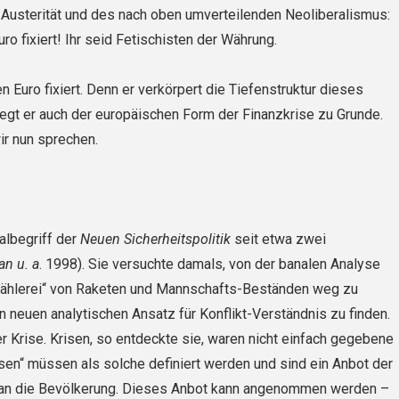
r Austerität und des nach oben umverteilenden Neoliberalismus:
uro fixiert! Ihr seid Fetischisten der Währung.
en Euro fixiert. Denn er verkörpert die Tiefenstruktur dieses
egt er auch der europäischen Form der Finanzkrise zu Grunde.
ir nun sprechen.
ralbegriff der
Neuen Sicherheitspolitik
seit etwa zwei
n u. a
. 1998). Sie versuchte damals, von der banalen Analyse
zählerei“ von Rake­ten und Mannschafts-Beständen weg zu
neuen analytischen Ansatz für Konflikt-Verständnis zu finden.
er Krise. Krisen, so entdeckte sie, waren nicht einfach gegebene
isen“ müssen als solche definiert werden und sind ein Anbot der
n die Bevölkerung. Dieses Anbot kann angenommen wer­den –