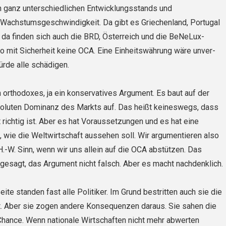
 ganz unterschiedli­chen Entwicklungsstands und
 Wachstumsgeschwindigkeit. Da gibt es Griechenland, Portugal
 da finden sich auch die BRD, Österreich und die BeNeLux-
lso mit Sicherheit keine OCA. Eine Einheitswährung wäre unver­
ürde alle schädigen.
 orthodoxes, ja ein konservatives Argument. Es baut auf der
oluten Dominanz des Markts auf. Das heißt keineswegs, dass
t richtig ist. Aber es hat Voraussetzungen und es hat eine
 wie die Weltwirtschaft aussehen soll. Wir argumentieren also
 H.-W. Sinn, wenn wir uns allein auf die OCA abstützen. Das
gesagt, das Argument nicht falsch. Aber es macht nachdenklich.
ite standen fast alle Politiker. Im Grund bestritten auch sie die
t. Aber sie zogen andere Konsequenzen daraus. Sie sahen die
e Chance. Wenn nationale Wirtschaften nicht mehr abwerten