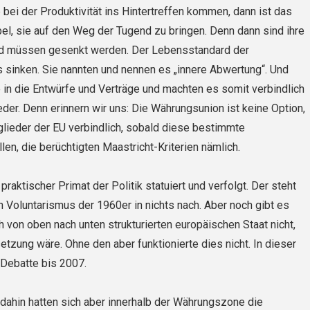
 bei der Produktivität ins Hintertreffen kommen, dann ist das
el, sie auf den Weg der Tugend zu brin­gen. Denn dann sind ihre
d müssen gesenkt werden. Der Lebensstandard der
 sinken. Sie nannten und nennen es „innere Abwertung“. Und
 in die Entwürfe und Verträge und machten es somit verbindlich
eder. Denn erinnern wir uns: Die Währungsunion ist keine Option,
itglieder der EU verbindlich, sobald diese bestimmte
en, die berüchtigten Maastricht-Krite­rien nämlich.
 praktischer Primat der Politik statuiert und verfolgt. Der steht
 Voluntarismus der 1960er in nichts nach. Aber noch gibt es
h von oben nach unten strukturierten europäischen Staat nicht,
etzung wäre. Ohne den aber funktionierte dies nicht. In dieser
 Debatte bis 2007.
 dahin hatten sich aber innerhalb der Währungszone die