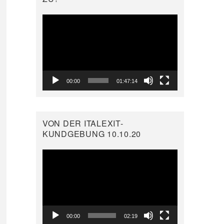
Video-
Player
00:00
01:47:14
VON DER ITALEXIT-
KUNDGEBUNG 10.10.20
Video-
Player
00:00
02:19