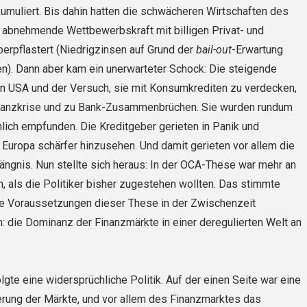
­muliert. Bis dahin hatten die schwächeren Wirtschaften des
e abnehmende Wettbewerbskraft mit billigen Privat- und
erpflastert (Niedrigzinsen auf Grund der
bail-out
-Erwartung
n). Dann aber kam ein unerwarteter Schock: Die steigende
en USA und der Versuch, sie mit Konsumkrediten zu ver­decken,
Finanzkrise und zu Bank-Zusammenbrüchen. Sie wurden rundum
ich empfunden. Die Kreditgeber gerieten in Panik und
 Europa schärfer hinzusehen. Und damit gerieten vor allem die
ängnis. Nun stellte sich heraus: In der OCA-These war mehr an
n, als die Politiker bisher zugestehen wollten. Das stimmte
ie Voraussetzungen dieser These in der Zwischenzeit
 die Dominanz der Finanzmärkte in einer deregulierten Welt an
lgte eine widersprüchliche Politik. Auf der einen Seite war eine
erung der Märkte, und vor allem des Finanzmarktes das