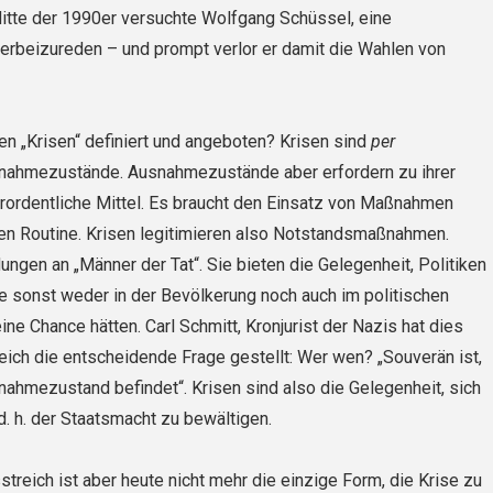
Mitte der 1990er versuchte Wolfgang Schüssel, eine
erbeizureden – und prompt verlor er damit die Wahlen von
n „Krisen“ definiert und angeboten? Krisen sind
per
snah­mezustände. Ausnahmezustände aber erfordern zu ihrer
rordentliche Mittel. Es braucht den Einsatz von Maßnahmen
len Routine. Krisen legitimieren also Notstandsmaßnahmen.
ungen an „Männer der Tat“. Sie bieten die Gelegen­heit, Politiken
e sonst weder in der Bevölkerung noch auch im politischen
ne Chance hätten. Carl Schmitt, Kronjurist der Nazis hat dies
eich die entscheidende Frage gestellt: Wer wen? „Souverän ist,
ah­mezustand befindet“. Krisen sind also die Gelegenheit, sich
d. h. der Staats­macht zu bewältigen.
streich ist aber heute nicht mehr die einzige Form, die Krise zu