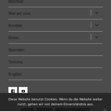
Manifest
Wer wir sind
Untermen
öffnen
Kontakt
Untermen
öffnen
Bilder
Untermen
öffnen
Spenden
Termine
English
Facebook
Youtube
Diese Website benutzt Cookies. Wenn du die Website weiter
nutzt, gehen wir von deinem Einverständnis aus.
Euro Exit
© 2015 -