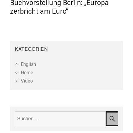
Buchvorstellung Berlin: „Europa
Nächster
Beitrag:
zerbricht am Euro“
KATEGORIEN
English
Home
Video
Suchen
SUCH
nach: