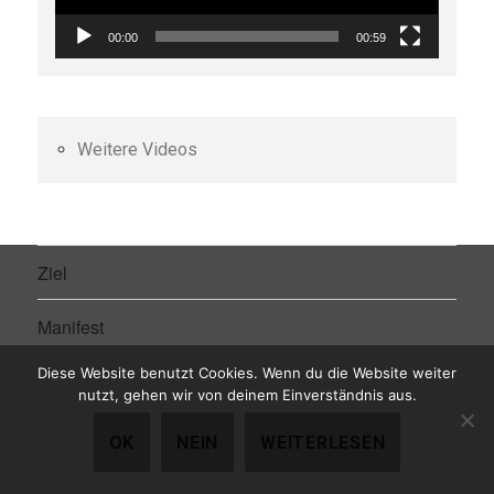
00:00
00:59
Weitere Videos
Ziel
Manifest
Diese Website benutzt Cookies. Wenn du die Website weiter
Wer wir sind
Untermen
nutzt, gehen wir von deinem Einverständnis aus.
öffnen
Kontakt
Untermen
OK
NEIN
WEITERLESEN
öffnen
Bilder
Untermen