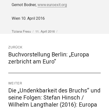
Gernot Bodner,
www.euroexit.org
Wien 10. April 2016
Autor
Veröffentlicht
Tiziana Fresu
11. April 2016
am
Beitragsnavigation
ZURÜCK
Buchvorstellung Berlin: „Europa
Vorheriger
Beitrag:
zerbricht am Euro“
WEITER
Die „Undenkbarkeit des Bruchs“ und
Nächster
Beitrag:
seine Folgen: Stefan Hinsch /
Wilhelm Langthaler (2016): Europa