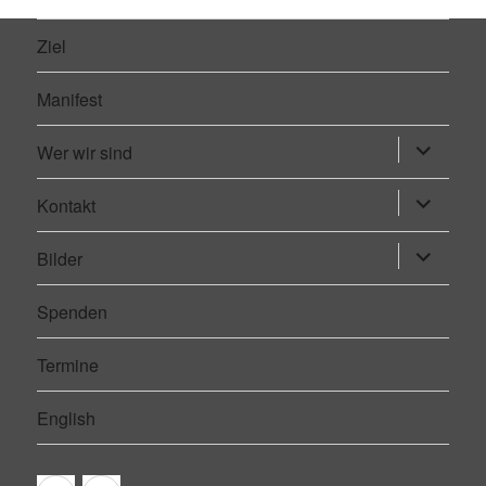
Ziel
Manifest
Wer wir sind
Untermen
öffnen
Kontakt
Untermen
öffnen
Bilder
Untermen
öffnen
Spenden
Termine
English