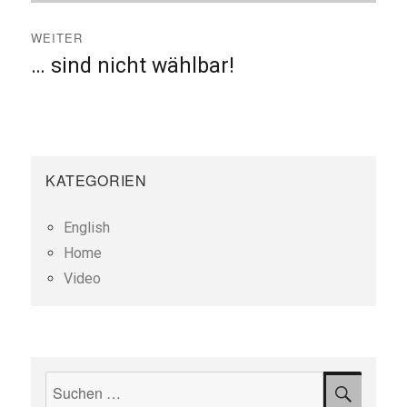
WEITER
… sind nicht wählbar!
Nächster
Beitrag:
KATEGORIEN
English
Home
Video
Suchen
SUCH