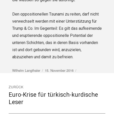
Den oppositionellen Tsunami zu reiten, darf nicht
verwechselt werden mit einer Unterstützung für
Trump & Co. Im Gegenteil: Es gilt das aufkeimende
und eruptierende oppositionelle Potential der
unteren Schichten, das in deren Basis vorhanden
ist und dort gebunden wird, anzuzielen,
abzuziehen und damit zu befreien.
Autor
Veröffentlicht
Wilhelm Langthaler
15. November 2016
am
Beitragsnavigation
ZURÜCK
Euro-Krise für türkisch-kurdische
Vorheriger
Beitrag:
Leser