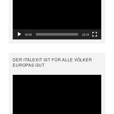
Player
00:00
02:19
DER ITALEXIT IST FÜR ALLE VÖLKER
EUROPAS GUT
Video-
Player