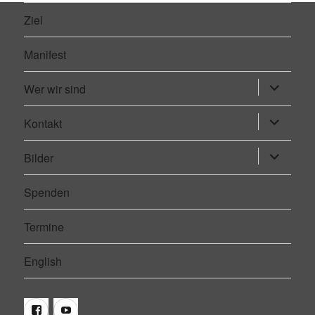
Ziel
Manifest
Wer wir sind
Untermen
öffnen
Kontakt
Untermen
öffnen
Bilder
Untermen
öffnen
Spenden
Termine
English
Facebook
Youtube