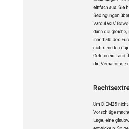
einfach aus. Sie 
Bedingungen über
Varoufakis‘ Bewe
dann die gleiche,
innerhalb des Eur
nichts an den obj
Geld in ein Land f
die Verhältnisse 
Rechtsextre
Um DiEM25 nicht Un
Vorschläge machen
Lage, eine glaub
entwickeln. So g