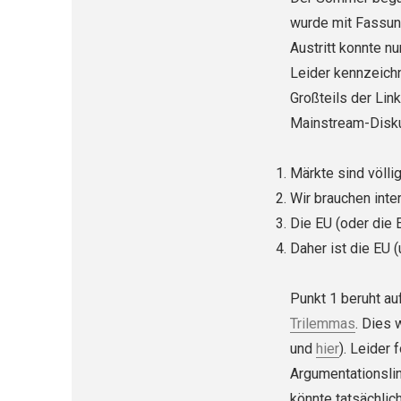
wurde mit Fassun
Austritt konnte nu
Leider kennzeich
Großteils der Link
Mainstream-Disku
Märkte sind völlig
Wir brauchen inte
Die EU (oder die E
Daher ist die EU (
Punkt 1 beruht au
Trilemmas
. Dies 
und
hier
). Leider
Argumentationslin
könnte tatsächlic