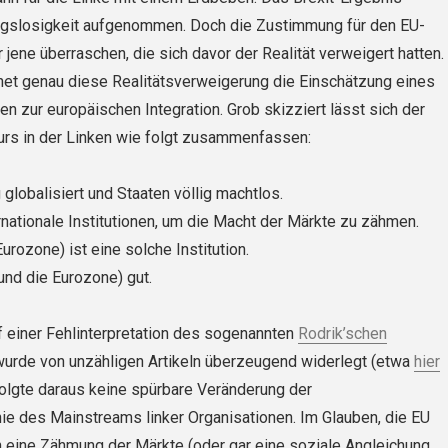
gslosigkeit aufgenommen. Doch die Zustimmung für den EU-
r jene überraschen, die sich davor der Realität verweigert hatten.
net genau diese Realitätsverweigerung die Einschätzung eines
en zur europäischen Integration. Grob skizziert lässt sich der
rs in der Linken wie folgt zusammenfassen:
 globalisiert und Staaten völlig machtlos.
rnationale Institutionen, um die Macht der Märkte zu zähmen.
urozone) ist eine solche Institution.
und die Eurozone) gut.
f einer Fehlinterpretation des sogenannten
Rodrik’schen
wurde von unzähligen Artikeln überzeugend widerlegt (etwa
hier
 folgte daraus keine spürbare Veränderung der
ie des Mainstreams linker Organisationen. Im Glauben, die EU
h eine Zähmung der Märkte (oder gar eine soziale Angleichung