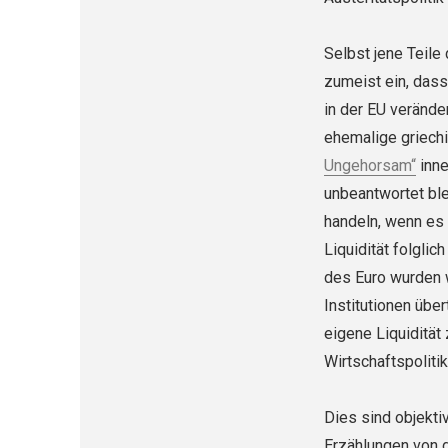
Selbst jene Teile
zumeist ein, dass
in der EU verände
ehemalige griechi
Ungehorsam“
inne
unbeantwortet ble
handeln, wenn es
Liquidität folgli
des Euro wurden 
Institutionen übe
eigene Liquidität
Wirtschaftspoliti
Dies sind objekt
Erzählungen von 