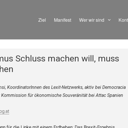
Ziel
Manifest
Wer wir sind
Kont
mus Schluss machen will, muss
chen
nsi, KoordinatorInnen des Lexit-Netzwerks, aktiv bei Democracia
r Kommission für ökonomische Souveränität bei Attac Spanien
og.at
n für die Linke mit einem Erdbeben: Das Brexit-Ergebnis