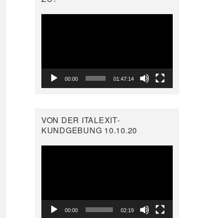
Video-
Player
00:00
01:47:14
VON DER ITALEXIT-
KUNDGEBUNG 10.10.20
Video-
Player
00:00
02:19