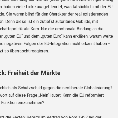
n, haben viele Linke ausgeblendet, was tatsächlich mit der EU
e. Sie waren blind für den Charakter der real existierenden
. Denn diese ist ein zutiefst autoritäres Gebilde, mit
chaftspolitik als Kern. Nur die emotionale Bindung an die
r „guten EU“ und dem „guten Euro“ kann erklären, warum weite
die negativen Folgen der EU-Integration nicht erkannt haben –
zt so überrascht reagieren.
k: Freiheit der Märkte
ächlich als Schutzschild gegen die neoliberale Globalisierung?
ort auf diese Frage „Nein“ lautet: Kann die EU reformiert
 Funktion einzunehmen?
urz die Fakten: Bereits im Vertrag von Rom 1957 lag der