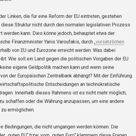
 der Linken, die für eine Reform der EU eintreten, gestehen
 diese Struktur nicht durch den normalen legislativen Prozess
rt werden kann. Dies könne jedoch, behauptet etwa der
sche Finanzminister Yanis Varoufakis, durch
„vorsätzlichen
rhalb von EU und Eurozone erreicht werden. Was dabei
ibt: Wie soll ein Land gegen die politischen Vorgaben der EU
 keine eigene Geldpolitik machen kann und wenn seine
ch von der Europäischen Zentralbank abhängt? Mit der Einführung
wirtschaftspolitische Entscheidungen an technokratische
rtragen. Innerhalb dieses Rahmens ist es nicht mehr möglich,
 zu schaffen oder die Währung anzupassen, um eine andere
k zu ermöglichen.
ive Bedingungen, die nicht umgangen werden können. Die
der „guten EU“ bzw. vom „guten Euro“ klammern diese Fragen