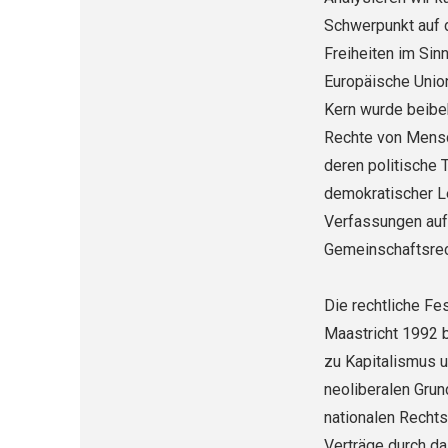
Schwerpunkt auf d
Freiheiten im Sinn
Europäische Unio
Kern wurde beibeh
Rechte von Mensch
deren politische 
demokratischer Le
Verfassungen auf 
Gemeinschaftsrech
Die rechtliche Fe
Maastricht 1992 b
zu Kapitalismus u
neoliberalen Gru
nationalen Recht
Verträge durch d