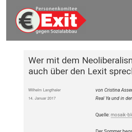
Euro Exit
Euro Exit
Wer mit dem Neoliberalis
auch über den Lexit spre
Autor
Wilhelm Langthaler
von Cristina Asse
Veröffentlicht
14. Januar 2017
Real Ya und in de
am
Quelle:
mosaik-bl
Der Sommer began