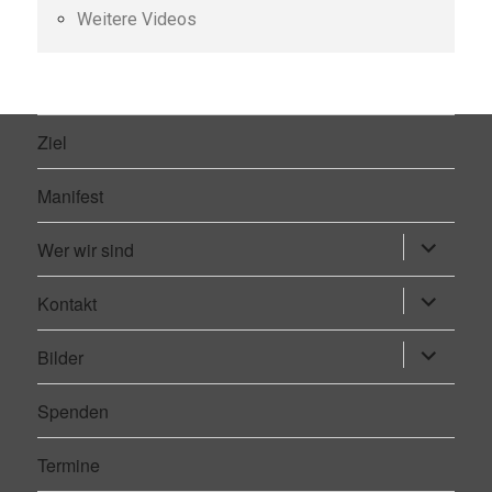
Weitere Videos
Ziel
Manifest
Wer wir sind
Untermen
öffnen
Kontakt
Untermen
öffnen
Bilder
Untermen
öffnen
Spenden
Termine