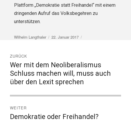
Plattform „Demokratie statt Freihandel“ mit einem
dringenden Aufruf das Volksbegehren zu
unterstützen.
Autor
Veröffentlicht
Wilhelm Langthaler
22. Januar 2017
am
Beitragsnavigation
ZURÜCK
Wer mit dem Neoliberalismus
Vorheriger
Beitrag:
Schluss machen will, muss auch
über den Lexit sprechen
WEITER
Demokratie oder Freihandel?
Nächster
Beitrag: